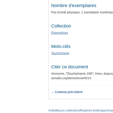
Nombre d'exemplaires
Pas d'unité physique, 1 exemplaire numériq
Collection
Diapositives
Mots-clés
Taurhiphanie
Citer ce document
Anonyme, “[Taurhiphanie 1987, Arles, diaposit
xenakis.org/items/show/4014
.
← Contenu précédent
Activités
Les collections
Repères historiques
A p