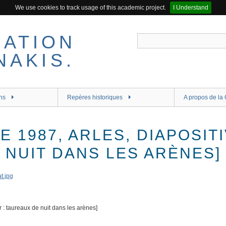
We use cookies to track usage of this academic project.
I Understand
ns
Repères historiques
A propos de la 
E 1987, ARLES, DIAPOSIT
 NUIT DANS LES ARÈNES]
r : taureaux de nuit dans les arènes]