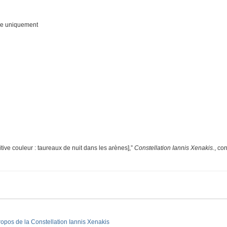
ue uniquement
ive couleur : taureaux de nuit dans les arènes],”
Constellation Iannis Xenakis.
, co
ropos de la Constellation Iannis Xenakis