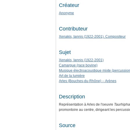
Créateur
Anonyme
Contributeur
Xenakis, Iannis (1922-2001). Compositeur
Sujet
Xenakis, Iannis (1922-2001)
Camargue (race bovine)
Musique électroacoustique mixte (percussion
Art de la lumière
Arles (Bouches-du-Rhône) -- Arènes
Description
Représentation à Arles de l'oeuvre
Taurhipha
promontoire au centre, dirigeant les percussi
Source