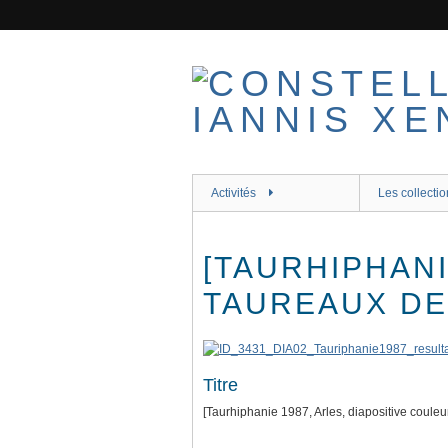
Passer
au
contenu
principal
Activités
Les collectio
[TAURHIPHANI
TAUREAUX DE
Titre
[Taurhiphanie 1987, Arles, diapositive couleu