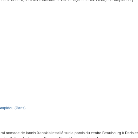
ue de l'extérieur, sommet couverture textile et façade centre Georges Pompidou 1]
Pompidou (Paris)
ral nomade de Iannis Xenakis installé sur le parvis du centre Beaubourg à Paris en