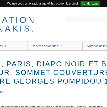
We use cookies to track usage of this academic project.
I Understand
ns
Repères historiques
A propos de la 
8, PARIS, DIAPO NOIR ET 
EUR, SOMMET COUVERTURE
RE GEORGES POMPIDOU 1