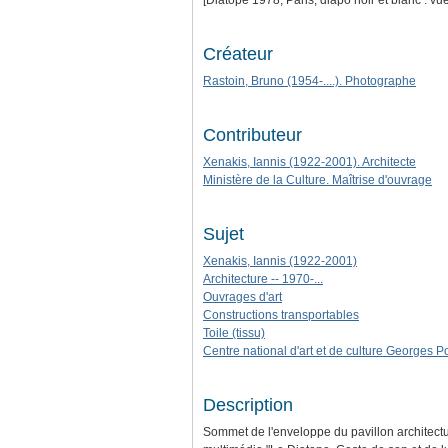
[Diatope 1978, Paris, diapo noir et blanc : v
Créateur
Rastoin, Bruno (1954-....). Photographe
Contributeur
Xenakis, Iannis (1922-2001). Architecte
Ministère de la Culture. Maîtrise d'ouvrage
Sujet
Xenakis, Iannis (1922-2001)
Architecture -- 1970-...
Ouvrages d'art
Constructions transportables
Toile (tissu)
Centre national d'art et de culture Georges 
Description
Sommet de l'enveloppe du pavillon architectu