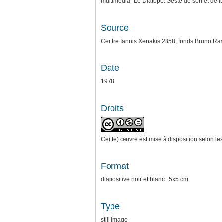
multimédia "Le Diatope. Geste de son et de 
Source
Centre Iannis Xenakis 2858, fonds Bruno Ra
Date
1978
Droits
Ce(tte) œuvre est mise à disposition selon le
Format
diapositive noir et blanc ; 5x5 cm
Type
still image