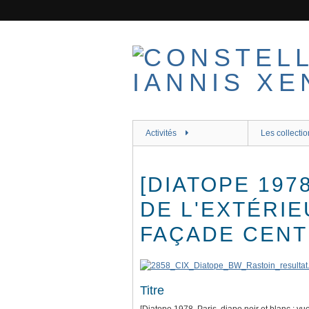
Passer
au
contenu
principal
Activités
Les collectio
[DIATOPE 197
DE L'EXTÉRI
FAÇADE CENT
Titre