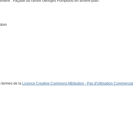
lumière". Façade du centre Georges Pompidou en arrière-plan.
stoin
s termes de la
Licence Creative Commons Attribution - Pas d'Utilisation Commerciale