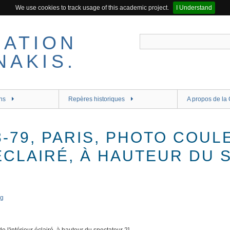
We use cookies to track usage of this academic project.
I Understand
ns
Repères historiques
A propos de la 
8-79, PARIS, PHOTO COUL
 ÉCLAIRÉ, À HAUTEUR DU