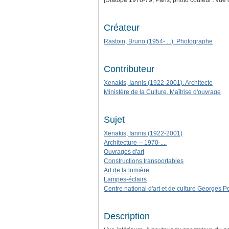
[Diatope 1978-79, Paris, photo couleur : vue d
Créateur
Rastoin, Bruno (1954-....). Photographe
Contributeur
Xenakis, Iannis (1922-2001). Architecte
Ministère de la Culture. Maîtrise d'ouvrage
Sujet
Xenakis, Iannis (1922-2001)
Architecture -- 1970-....
Ouvrages d'art
Constructions transportables
Art de la lumière
Lampes-éclairs
Centre national d'art et de culture Georges 
Description