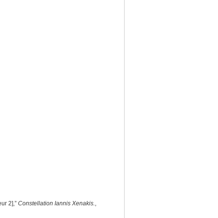
eur 2],”
Constellation Iannis Xenakis.
,