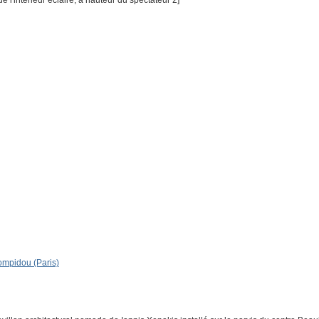
e l'intérieur éclairé, à hauteur du spectateur 2]
Pompidou (Paris)