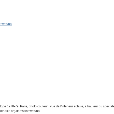
show/3988
tope 1978-79, Paris, photo couleur : vue de l'intérieur éclairé, à hauteur du spectat
s-xenakis.org/items/show/3988
.