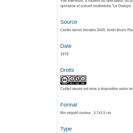
Vue intérieure, à hauteur du spectateur, du p
spectacle et concert multimédia "Le Diatope. Ge
Source
Centre Iannis Xenakis 3405, fonds Bruno Ra
Date
1978
Droits
Ce(tte) œuvre est mise à disposition selon le
Format
film négatif couleur ; 3,7x3,5 cm
Type