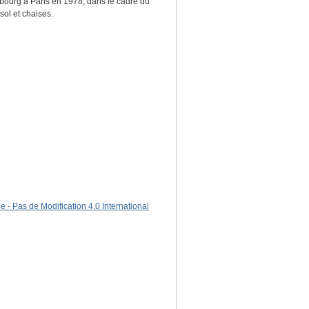
aubourg à Paris en 1978, dans le cadre du
sol et chaises.
 - Pas de Modification 4.0 International