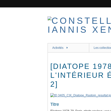
Passer
au
contenu
principal
Activités
Les collectio
[DIATOPE 197
L'INTÉRIEUR
2]
Titre