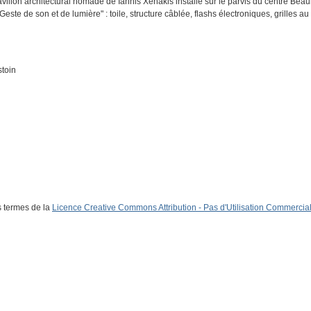
avillon architectural nomade de Iannis Xenakis installé sur le parvis du centre Be
ste de son et de lumière" : toile, structure câblée, flashs électroniques, grilles au 
stoin
s termes de la
Licence Creative Commons Attribution - Pas d'Utilisation Commerciale