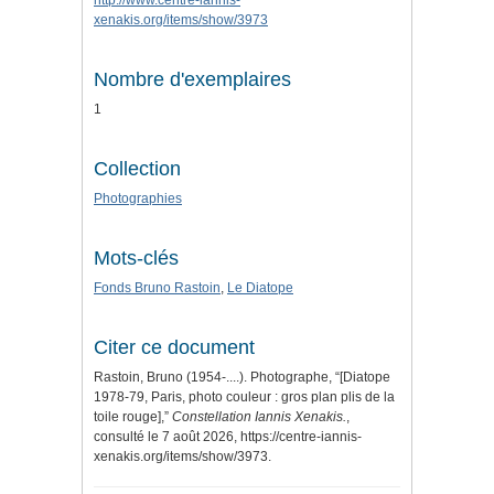
http://www.centre-iannis-
xenakis.org/items/show/3973
Nombre d'exemplaires
1
Collection
Photographies
Mots-clés
Fonds Bruno Rastoin
,
Le Diatope
Citer ce document
Rastoin, Bruno (1954-....). Photographe, “[Diatope
1978-79, Paris, photo couleur : gros plan plis de la
toile rouge],”
Constellation Iannis Xenakis.
,
consulté le 7 août 2026,
https://centre-iannis-
xenakis.org/items/show/3973
.