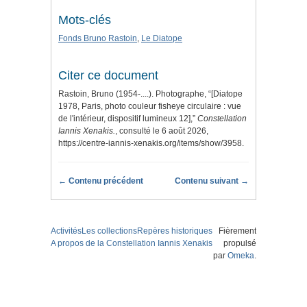
Mots-clés
Fonds Bruno Rastoin
,
Le Diatope
Citer ce document
Rastoin, Bruno (1954-....). Photographe, “[Diatope
1978, Paris, photo couleur fisheye circulaire : vue
de l'intérieur, dispositif lumineux 12],”
Constellation
Iannis Xenakis.
, consulté le 6 août 2026,
https://centre-iannis-xenakis.org/items/show/3958
.
← Contenu précédent
Contenu suivant →
Activités
Les collections
Repères historiques
Fièrement
A propos de la Constellation Iannis Xenakis
propulsé
par
Omeka
.