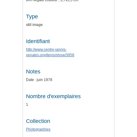
film négatif couleur ; 3,7x3,5 cm
Type
still image
Identifiant
http://www.centre-iannis-
xenakis.org/items/show/3958
Notes
Date : juin 1978
Nombre d'exemplaires
1
Collection
Photographies