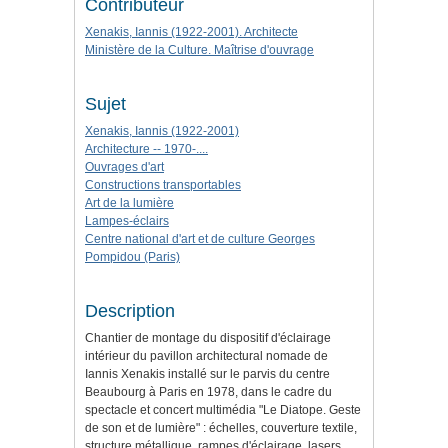
Contributeur
Xenakis, Iannis (1922-2001). Architecte
Ministère de la Culture. Maîtrise d'ouvrage
Sujet
Xenakis, Iannis (1922-2001)
Architecture -- 1970-....
Ouvrages d'art
Constructions transportables
Art de la lumière
Lampes-éclairs
Centre national d'art et de culture Georges
Pompidou (Paris)
Description
Chantier de montage du dispositif d'éclairage
intérieur du pavillon architectural nomade de
Iannis Xenakis installé sur le parvis du centre
Beaubourg à Paris en 1978, dans le cadre du
spectacle et concert multimédia "Le Diatope. Geste
de son et de lumière" : échelles, couverture textile,
structure métallique, rampes d'éclairage, lasers,