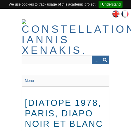
We use cookies to track usage of this academic project.
I Understand
Passer
au
contenu
principal
Menu
[DIATOPE 1978,
PARIS, DIAPO
NOIR ET BLANC