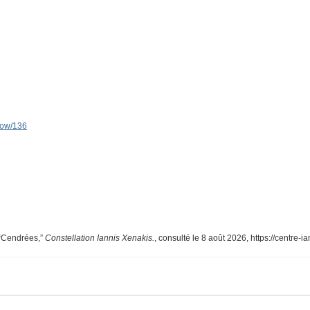
show/136
 “Cendrées,”
Constellation Iannis Xenakis.
, consulté le 8 août 2026,
https://centre-