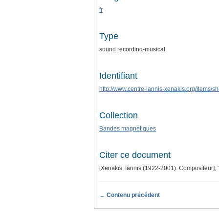
fr
Type
sound recording-musical
Identifiant
http://www.centre-iannis-xenakis.org/items/
Collection
Bandes magnétiques
Citer ce document
[Xenakis, Iannis (1922-2001). Compositeur],
← Contenu précédent