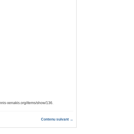
iannis-xenakis.org/items/show/136
.
Contenu suivant →