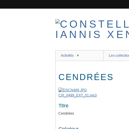
Passer
au
contenu
principal
Activités
Les collectio
CENDRÉES
CIX_0489_EXT_01.mp3
Titre
Cendrées