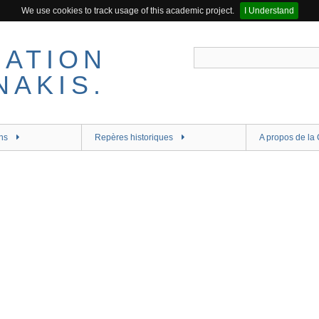
We use cookies to track usage of this academic project.
I Understand
ns
Repères historiques
A propos de la 