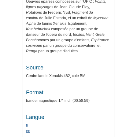
Oeuvres éparses composées sur l'UPIC :
Points,
lignes paysages
de Jean-Claude Eloy,
Rotations
de Frédéric Nyst,
Fragment du
continu
de Julio Estrada, et un extrait de
Mycenae
Alpha
de Iannis Xenakis. Egalement,
Kotabebuchok
composée par un groupe de
danseur de l'opéra du nord,
Etoiles, Vent, Grêle,
Bonshommes
par un groupe d'enfants,
Espérance
cosmique
par un groupe du conservatoire, et
Renga
par un groupe d'adultes.
Source
Centre Iannis Xenakis 482, cote BM
Format
bande magnétique 1/4 inch (00:58:59)
Langue
fr
en