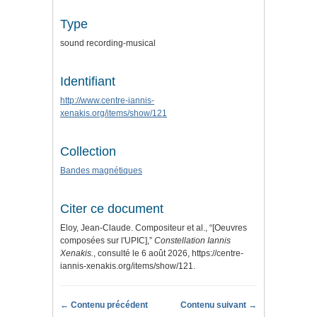
Type
sound recording-musical
Identifiant
http://www.centre-iannis-
xenakis.org/items/show/121
Collection
Bandes magnétiques
Citer ce document
Eloy, Jean-Claude. Compositeur et al., “[Oeuvres
composées sur l'UPIC],”
Constellation Iannis
Xenakis.
, consulté le 6 août 2026,
https://centre-
iannis-xenakis.org/items/show/121
.
← Contenu précédent
Contenu suivant →