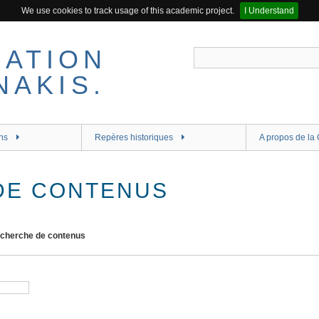
We use cookies to track usage of this academic project.
I Understand
ns
Repères historiques
A propos de la 
DE CONTENUS
cherche de contenus