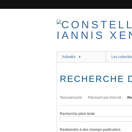
Passer
au
contenu
principal
Activités
Les collectio
RECHERCHE 
Tout parcourir
Parcourir par mot-clé
Re
Recherche plein texte
Restreindre à des champs particuliers