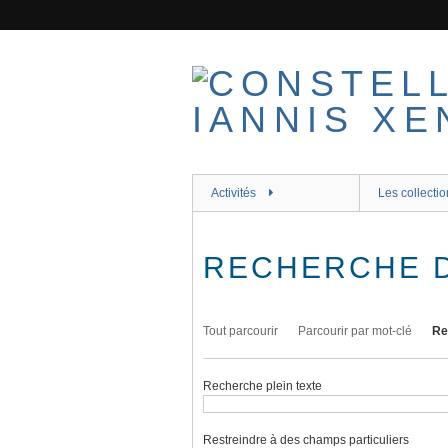
Passer
au
contenu
principal
Activités
Les collectio
RECHERCHE 
Tout parcourir
Parcourir par mot-clé
Re
Recherche plein texte
Restreindre à des champs particuliers