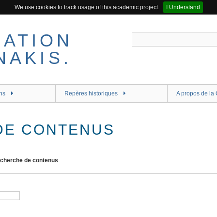
We use cookies to track usage of this academic project.
I Understand
ns
Repères historiques
A propos de la 
DE CONTENUS
cherche de contenus