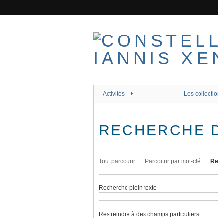
Passer
au
contenu
principal
Activités
Les collectio
RECHERCHE 
Tout parcourir
Parcourir par mot-clé
Re
Recherche plein texte
Restreindre à des champs particuliers