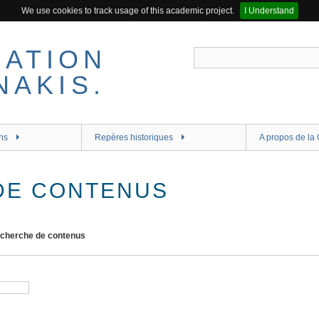
We use cookies to track usage of this academic project.
I Understand
ns
Repères historiques
A propos de la 
DE CONTENUS
cherche de contenus