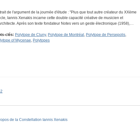
trait de l'argument de la journée d'étude : "Plus que tout autre créateur du XXème
ècle, Iannis Xenakis incarne cette double capacité créative de musicien et
architecte. Après son texte fondateur Notes vers un geste électronique (1958),…
ts-clés:
Polytope de Cluny
,
Polytope de Montréal
,
Polytope de Persepolis
,
lytope of Mycenae
,
Polytopes
s2
ropos de la Constellation Iannis Xenakis