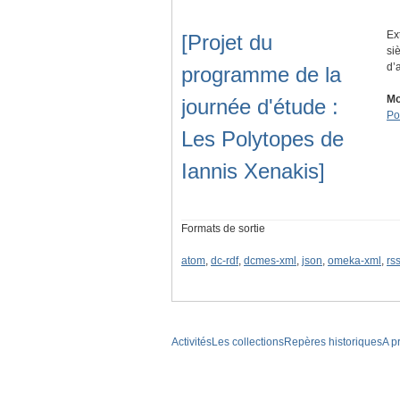
Ex
[Projet du
si
d’
programme de la
Mo
journée d'étude :
Po
Les Polytopes de
Iannis Xenakis]
Formats de sortie
atom
,
dc-rdf
,
dcmes-xml
,
json
,
omeka-xml
,
rs
Activités
Les collections
Repères historiques
A p