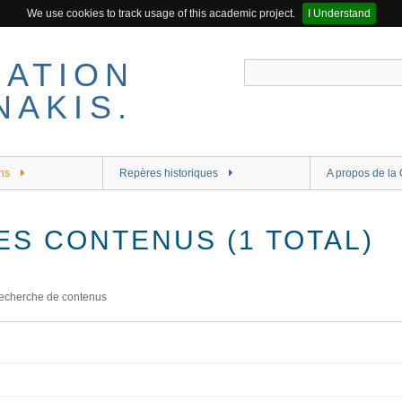
We use cookies to track usage of this academic project.
I Understand
ns
Repères historiques
A propos de la 
ES CONTENUS (1 TOTAL)
echerche de contenus