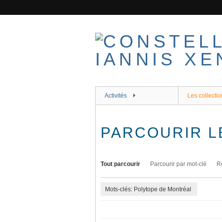
Passer
au
contenu
principal
Activités
Les collectio
PARCOURIR L
Tout parcourir
Parcourir par mot-clé
R
Mots-clés: Polytope de Montréal