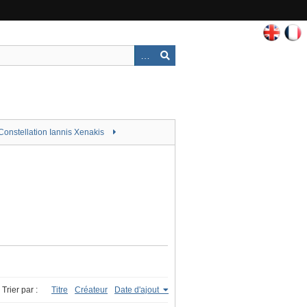
Constellation Iannis Xenakis
Trier par :
Titre
Créateur
Date d'ajout