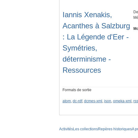
De
Iannis Xenakis,
Mé
Acanthes à Salzburg
Mo
: La Légende d'Eer -
Symétries,
déterminisme -
Ressources
Formats de sortie
atom
,
dc-rdf
,
dcmes-xml
,
json
,
omeka-xml
,
rs
Activités
Les collections
Repères historiques
A p