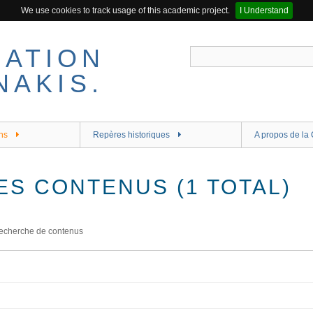
We use cookies to track usage of this academic project.
I Understand
ns
Repères historiques
A propos de la 
ES CONTENUS (1 TOTAL)
echerche de contenus