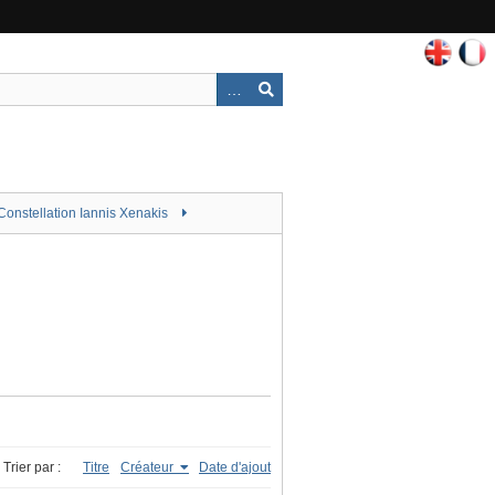
Constellation Iannis Xenakis
Trier par :
Titre
Créateur
Date d'ajout