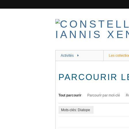
Passer
au
contenu
principal
Activités
Les collectio
PARCOURIR L
Tout parcourir
Parcourir par mot-clé
R
Mots-clés: Diatope