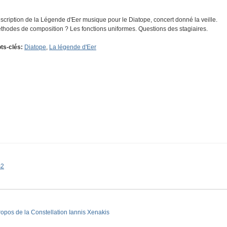
scription de la Légende d'Eer musique pour le Diatope, concert donné la veille.
thodes de composition ? Les fonctions uniformes. Questions des stagiaires.
ts-clés:
Diatope
,
La légende d'Eer
s2
ropos de la Constellation Iannis Xenakis