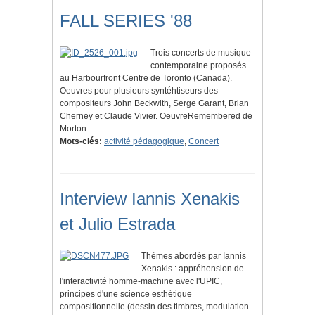
FALL SERIES '88
Trois concerts de musique
contemporaine proposés
au Harbourfront Centre de Toronto (Canada).
Oeuvres pour plusieurs syntéhtiseurs des
compositeurs John Beckwith, Serge Garant, Brian
Cherney et Claude Vivier. OeuvreRemembered de
Morton…
Mots-clés:
activité pédagogique
,
Concert
Interview Iannis Xenakis
et Julio Estrada
Thèmes abordés par Iannis
Xenakis : appréhension de
l'interactivité homme-machine avec l'UPIC,
principes d'une science esthétique
compositionnelle (dessin des timbres, modulation