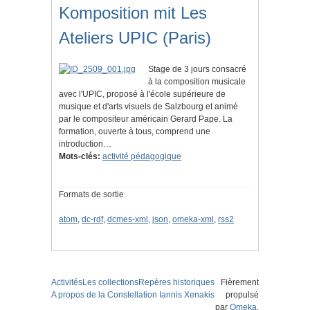
Komposition mit Les
Ateliers UPIC (Paris)
Stage de 3 jours consacré
à la composition musicale
avec l'UPIC, proposé à l'école supérieure de
musique et d'arts visuels de Salzbourg et animé
par le compositeur américain Gerard Pape. La
formation, ouverte à tous, comprend une
introduction…
Mots-clés:
activité pédagogique
Formats de sortie
atom
,
dc-rdf
,
dcmes-xml
,
json
,
omeka-xml
,
rss2
Activités
Les collections
Repères historiques
Fièrement
A propos de la Constellation Iannis Xenakis
propulsé
par
Omeka
.