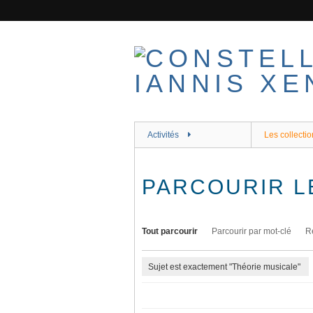
Passer
au
contenu
principal
Activités
Les collectio
PARCOURIR L
Tout parcourir
Parcourir par mot-clé
R
Sujet est exactement "Théorie musicale"