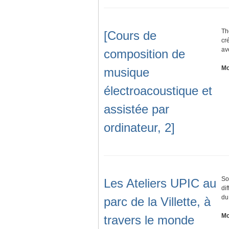
Th
[Cours de
cr
av
composition de
Mo
musique
électroacoustique et
assistée par
ordinateur, 2]
So
Les Ateliers UPIC au
di
du
parc de la Villette, à
Mo
travers le monde