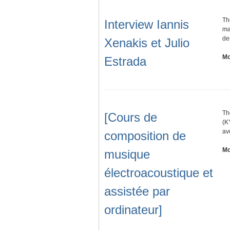
Th
Interview Iannis
ma
de
Xenakis et Julio
Mo
Estrada
Th
[Cours de
(K
av
composition de
Mo
musique
électroacoustique et
assistée par
ordinateur]