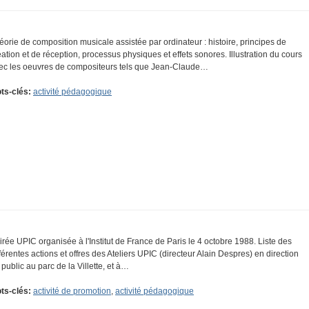
éorie de composition musicale assistée par ordinateur : histoire, principes de
éation et de réception, processus physiques et effets sonores. Illustration du cours
ec les oeuvres de compositeurs tels que Jean-Claude…
ts-clés:
activité pédagogique
irée UPIC organisée à l'Institut de France de Paris le 4 octobre 1988. Liste des
fférentes actions et offres des Ateliers UPIC (directeur Alain Despres) en direction
 public au parc de la Villette, et à…
ts-clés:
activité de promotion
,
activité pédagogique