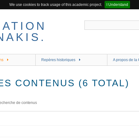
We use cookies to track usage of this academic project.
I Understand
ns
Repères historiques
A propos de la 
ES CONTENUS (6 TOTAL)
echerche de contenus