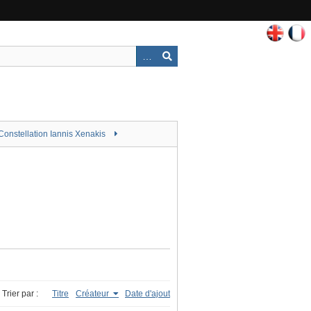
Constellation Iannis Xenakis
Trier par :
Titre
Créateur
Date d'ajout