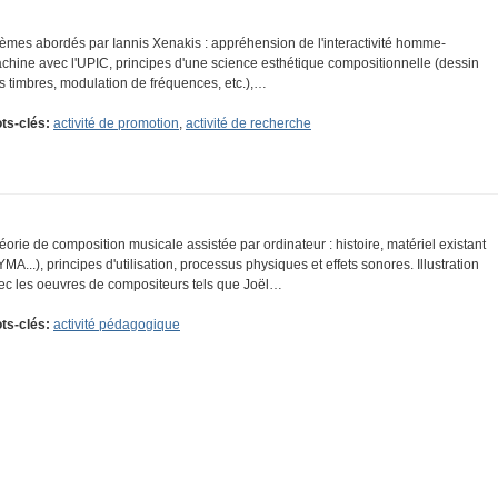
èmes abordés par Iannis Xenakis : appréhension de l'interactivité homme-
chine avec l'UPIC, principes d'une science esthétique compositionnelle (dessin
s timbres, modulation de fréquences, etc.),…
ts-clés:
activité de promotion
,
activité de recherche
éorie de composition musicale assistée par ordinateur : histoire, matériel existant
YMA...), principes d'utilisation, processus physiques et effets sonores. Illustration
ec les oeuvres de compositeurs tels que Joël…
ts-clés:
activité pédagogique