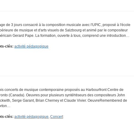
age de 3 jours consacré à la composition musicale avec l'UPIC, proposé à l'école
périeure de musique et d'arts visuels de Salzbourg et animé par le compositeur
éricain Gerard Pape. La formation, ouverte à tous, comprend une introduction…
ts-clés:
activité pédagogique
ois concerts de musique contemporaine proposés au Harbourfront Centre de
ronto (Canada). Oeuvres pour plusieurs syntéhtiseurs des compositeurs John
ckwith, Serge Garant, Brian Cherney et Claude Vivier. OeuvreRemembered de
rton…
ts-clés:
activité pédagogique
,
Concert