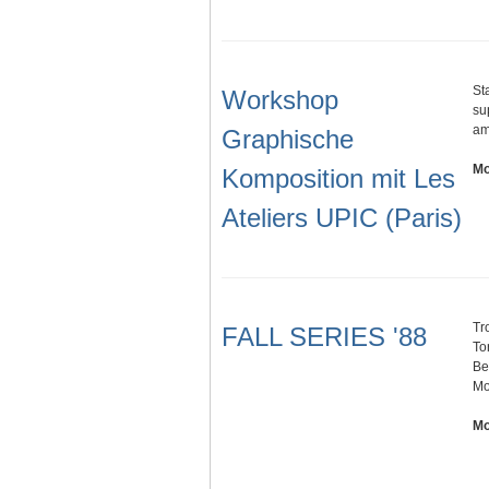
St
Workshop
su
am
Graphische
Mo
Komposition mit Les
Ateliers UPIC (Paris)
Tr
FALL SERIES '88
To
Be
Mo
Mo