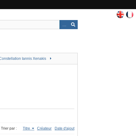
Constellation Iannis Xenakis
Trier par :
Titre
Créateur
Date d'ajout