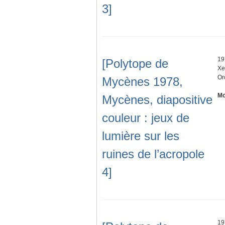
3]
19
[Polytope de
Xe
Or
Mycènes 1978,
Mo
Mycènes, diapositive
couleur : jeux de
lumière sur les
ruines de l’acropole
4]
19