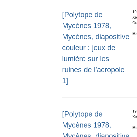
19
[Polytope de
Xe
Or
Mycènes 1978,
Mo
Mycènes, diapositive
couleur : jeux de
lumière sur les
ruines de l’acropole
1]
19
[Polytope de
Xe
Mycènes 1978,
Mo
Mycènes, diapositive