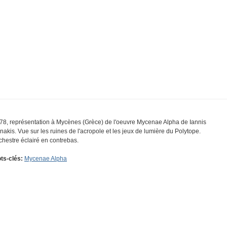
78, représentation à Mycènes (Grèce) de l'oeuvre Mycenae Alpha de Iannis
nakis. Vue sur les ruines de l'acropole et les jeux de lumière du Polytope.
chestre éclairé en contrebas.
ts-clés:
Mycenae Alpha