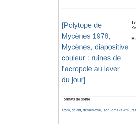
19
[Polytope de
Xe
Mycènes 1978,
Mo
Mycènes, diapositive
couleur : ruines de
l'acropole au lever
du jour]
Formats de sortie
atom
,
dc-rdf
,
dcmes-xml
,
json
,
omeka-xml
,
rs