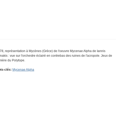
78, représentation à Mycènes (Grèce) de l'oeuvre Mycenae Alpha de Iannis
nakis : vue sur l'orchestre éclairé en contrebas des ruines de l'acropole. Jeux de
mière du Polytope.
ts-clés:
Mycenae Alpha