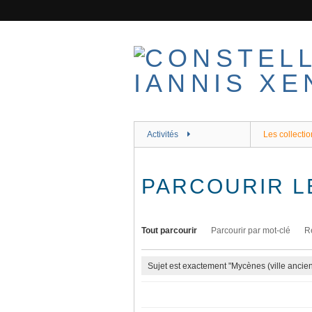
Passer
au
contenu
principal
Activités
Les collectio
PARCOURIR L
Tout parcourir
Parcourir par mot-clé
R
Sujet est exactement "Mycènes (ville ancie