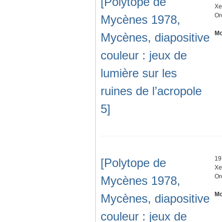
[Polytope de
Xe
Or
Mycènes 1978,
Mo
Mycènes, diapositive
couleur : jeux de
lumière sur les
ruines de l’acropole
5]
19
[Polytope de
Xe
Or
Mycènes 1978,
Mo
Mycènes, diapositive
couleur : jeux de