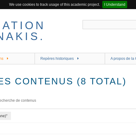
We use cookies to track usage of this academic project.
I Understand
ns
Repères historiques
A propos de la 
ES CONTENUS (8 TOTAL)
echerche de contenus
nne)"