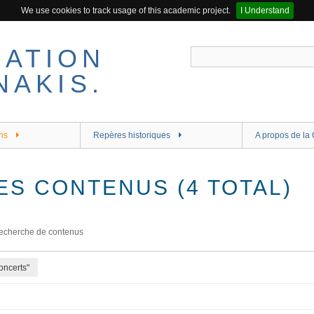
We use cookies to track usage of this academic project.
I Understand
ns
Repères historiques
A propos de la 
ES CONTENUS (4 TOTAL)
echerche de contenus
oncerts"