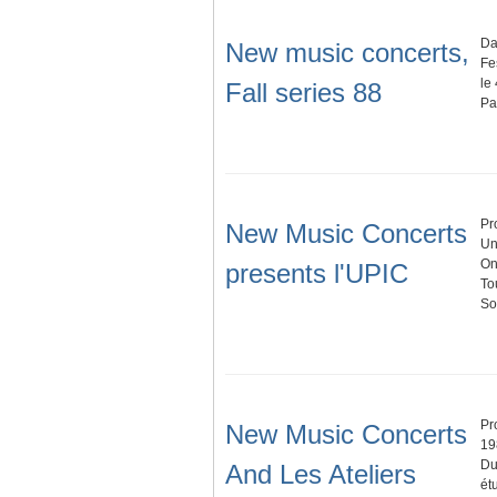
Da
New music concerts,
Fe
le
Fall series 88
Pa
Pr
New Music Concerts
Un
On
presents l'UPIC
To
So
Pr
New Music Concerts
19
Du
And Les Ateliers
ét