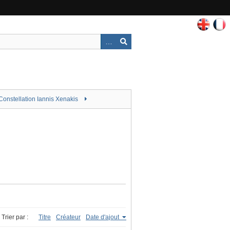
Constellation Iannis Xenakis
Trier par :
Titre
Créateur
Date d'ajout