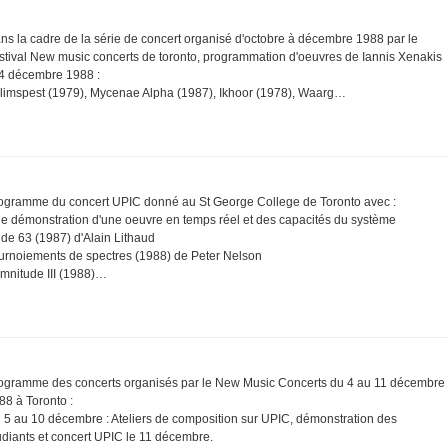
ns la cadre de la série de concert organisé d'octobre à décembre 1988 par le
stival New music concerts de toronto, programmation d'oeuvres de Iannis Xenakis
 4 décembre 1988 :
limspest (1979), Mycenae Alpha (1987), Ikhoor (1978), Waarg…
ogramme du concert UPIC donné au St George College de Toronto avec :
e démonstration d'une oeuvre en temps réel et des capacités du système
de 63 (1987) d'Alain Lithaud
urnoiements de spectres (1988) de Peter Nelson
mnitude III (1988)…
ogramme des concerts organisés par le New Music Concerts du 4 au 11 décembre
88 à Toronto :
 5 au 10 décembre : Ateliers de composition sur UPIC, démonstration des
udiants et concert UPIC le 11 décembre.