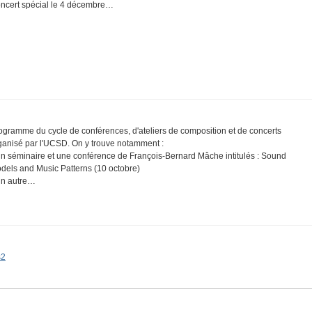
ncert spécial le 4 décembre…
ogramme du cycle de conférences, d'ateliers de composition et de concerts
ganisé par l'UCSD. On y trouve notamment :
Un séminaire et une conférence de François-Bernard Mâche intitulés : Sound
dels and Music Patterns (10 octobre)
Un autre…
s2