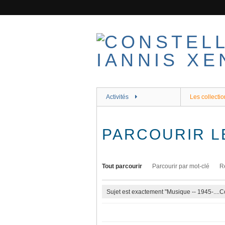
Passer
au
contenu
principal
Activités
Les collectio
PARCOURIR L
Tout parcourir
Parcourir par mot-clé
R
Sujet est exactement "Musique -- 1945-....C