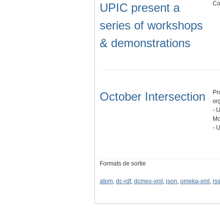
Co
UPIC present a
series of workshops
& demonstrations
Pr
October Intersection
or
- 
Mo
- 
Formats de sortie
atom
,
dc-rdf
,
dcmes-xml
,
json
,
omeka-xml
,
rs