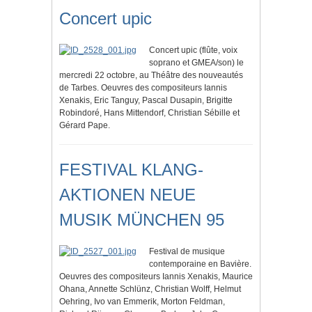
Concert upic
Concert upic (flûte, voix
soprano et GMEA/son) le
mercredi 22 octobre, au Théâtre des nouveautés
de Tarbes. Oeuvres des compositeurs Iannis
Xenakis, Eric Tanguy, Pascal Dusapin, Brigitte
Robindoré, Hans Mittendorf, Christian Sébille et
Gérard Pape.
FESTIVAL KLANG-
AKTIONEN NEUE
MUSIK MÜNCHEN 95
Festival de musique
contemporaine en Bavière.
Oeuvres des compositeurs Iannis Xenakis, Maurice
Ohana, Annette Schlünz, Christian Wolff, Helmut
Oehring, Ivo van Emmerik, Morton Feldman,