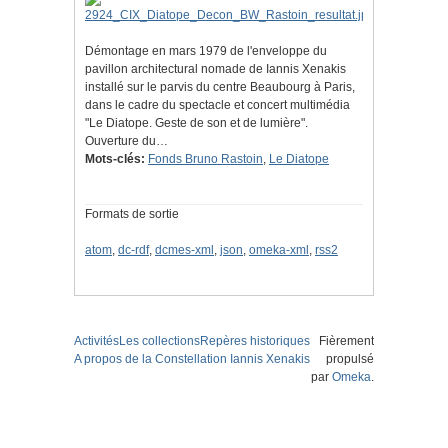
Démontage en mars 1979 de l'enveloppe du
pavillon architectural nomade de Iannis Xenakis
installé sur le parvis du centre Beaubourg à Paris,
dans le cadre du spectacle et concert multimédia
"Le Diatope. Geste de son et de lumière".
Ouverture du…
Mots-clés:
Fonds Bruno Rastoin
,
Le Diatope
Formats de sortie
atom
,
dc-rdf
,
dcmes-xml
,
json
,
omeka-xml
,
rss2
Activités
Les collections
Repères historiques
Fièrement
A propos de la Constellation Iannis Xenakis
propulsé
par
Omeka
.