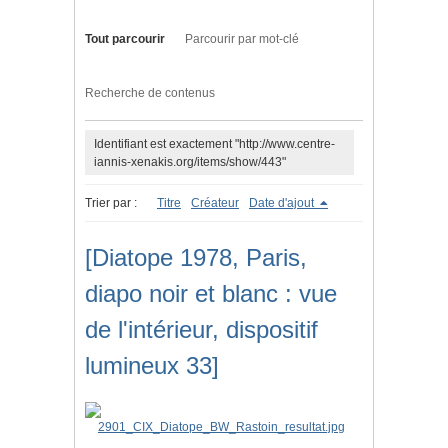
Tout parcourir
Parcourir par mot-clé
Recherche de contenus
Identifiant est exactement "http://www.centre-
iannis-xenakis.org/items/show/443"
Trier par :
Titre
Créateur
Date d'ajout
[Diatope 1978, Paris,
diapo noir et blanc : vue
de l'intérieur, dispositif
lumineux 33]