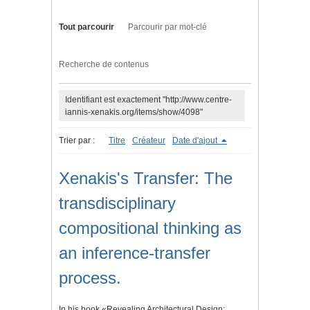
Tout parcourir
Parcourir par mot-clé
Recherche de contenus
Identifiant est exactement "http://www.centre-
iannis-xenakis.org/items/show/4098"
Trier par :
Titre
Créateur
Date d'ajout
Xenakis's Transfer: The
transdisciplinary
compositional thinking as
an inference-transfer
process.
In his book «Revealing Architectural Design: