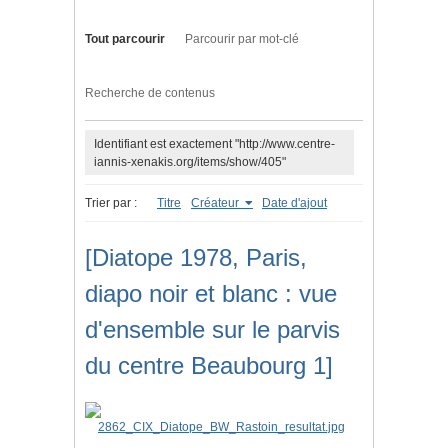
Tout parcourir
Parcourir par mot-clé
Recherche de contenus
Identifiant est exactement "http://www.centre-
iannis-xenakis.org/items/show/405"
Trier par :
Titre
Créateur
Date d'ajout
[Diatope 1978, Paris,
diapo noir et blanc : vue
d'ensemble sur le parvis
du centre Beaubourg 1]