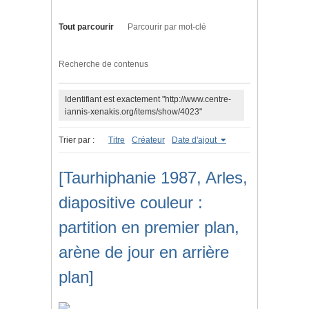
Tout parcourir
Parcourir par mot-clé
Recherche de contenus
Identifiant est exactement "http://www.centre-
iannis-xenakis.org/items/show/4023"
Trier par :
Titre
Créateur
Date d'ajout
[Taurhiphanie 1987, Arles,
diapositive couleur :
partition en premier plan,
arène de jour en arrière
plan]