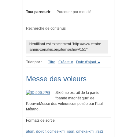
Tout parcourir
Parcourir par mot-clé
Recherche de contenus
Identifiant est exactement "http://www.centre-
iannis-xenakis.org/items/show/151"
Trier par :
Titre
Créateur
Date d'ajout
Messe des voleurs
Sixième extrait de la partie
"bande magnétique" de
l'oeuvreMesse des voleurscomposée par Paul
Méfano.
Formats de sortie
atom
,
dc-rdf
,
dcmes-xml
,
json
,
omeka-xml
,
rss2