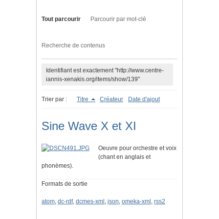
Tout parcourir
Parcourir par mot-clé
Recherche de contenus
Identifiant est exactement "http://www.centre-
iannis-xenakis.org/items/show/139"
Trier par :
Titre
Créateur
Date d'ajout
Sine Wave X et XI
Oeuvre pour orchestre et voix
(chant en anglais et
phonèmes).
Formats de sortie
atom
,
dc-rdf
,
dcmes-xml
,
json
,
omeka-xml
,
rss2