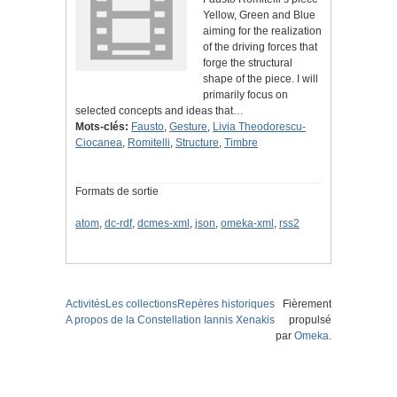
Yellow, Green and Blue
aiming for the realization
of the driving forces that
forge the structural
shape of the piece. I will
primarily focus on
selected concepts and ideas that…
Mots-clés:
Fausto
,
Gesture
,
Livia Theodorescu-
Ciocanea
,
Romitelli
,
Structure
,
Timbre
Formats de sortie
atom
,
dc-rdf
,
dcmes-xml
,
json
,
omeka-xml
,
rss2
Activités
Les collections
Repères historiques
Fièrement
A propos de la Constellation Iannis Xenakis
propulsé
par
Omeka
.