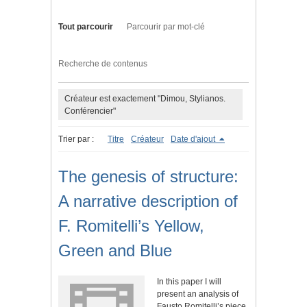
Tout parcourir
Parcourir par mot-clé
Recherche de contenus
Créateur est exactement "Dimou, Stylianos.
Conférencier"
Trier par :
Titre
Créateur
Date d'ajout
The genesis of structure:
A narrative description of
F. Romitelli’s Yellow,
Green and Blue
In this paper I will
present an analysis of
Fausto Romitelli’s piece