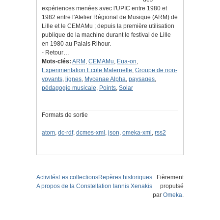
expériences menées avec l'UPIC entre 1980 et
1982 entre l'Atelier Régional de Musique (ARM) de
Lille et le CEMAMu ; depuis la première utilisation
publique de la machine durant le festival de Lille
en 1980 au Palais Rihour.
- Retour…
Mots-clés:
ARM
,
CEMAMu
,
Eua-on
,
Experimentation Ecole Maternelle
,
Groupe de non-
voyants
,
lignes
,
Mycenae Alpha
,
paysages
,
pédagogie musicale
,
Points
,
Solar
Formats de sortie
atom
,
dc-rdf
,
dcmes-xml
,
json
,
omeka-xml
,
rss2
Activités
Les collections
Repères historiques
Fièrement
A propos de la Constellation Iannis Xenakis
propulsé
par
Omeka
.