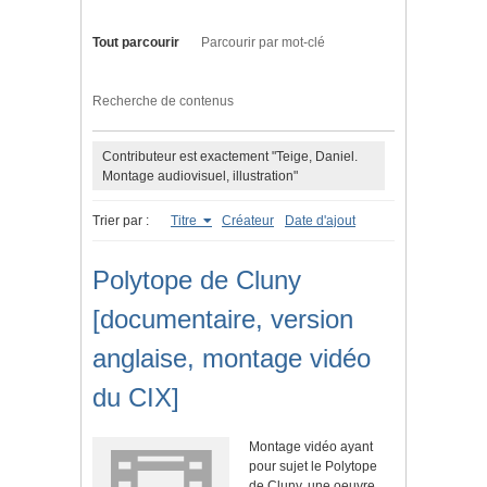
Tout parcourir
Parcourir par mot-clé
Recherche de contenus
Contributeur est exactement "Teige, Daniel.
Montage audiovisuel, illustration"
Trier par :
Titre
Créateur
Date d'ajout
Polytope de Cluny
[documentaire, version
anglaise, montage vidéo
du CIX]
Montage vidéo ayant
pour sujet le Polytope
de Cluny, une oeuvre