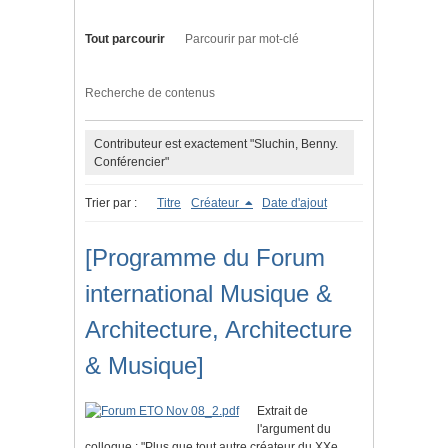
Tout parcourir
Parcourir par mot-clé
Recherche de contenus
Contributeur est exactement "Sluchin, Benny.
Conférencier"
Trier par :
Titre
Créateur
Date d'ajout
[Programme du Forum
international Musique &
Architecture, Architecture
& Musique]
Extrait de
l'argument du
colloque : "Plus que tout autre créateur du XXe