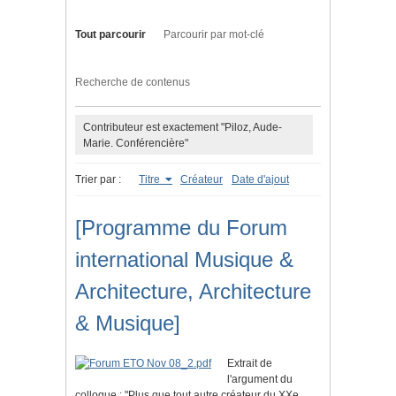
Tout parcourir
Parcourir par mot-clé
Recherche de contenus
Contributeur est exactement "Piloz, Aude-
Marie. Conférencière"
Trier par :
Titre
Créateur
Date d'ajout
[Programme du Forum
international Musique &
Architecture, Architecture
& Musique]
Extrait de
l'argument du
colloque : "Plus que tout autre créateur du XXe