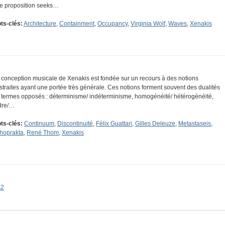
e proposition seeks…
ts-clés:
Architecture
,
Containment
,
Occupancy
,
Virginia Wolf
,
Waves
,
Xenakis
 conception musicale de Xenakis est fondée sur un recours à des notions
straites ayant une portée très générale. Ces notions forment souvent des dualités
 termes opposés : déterminisme/ indéterminisme, homogénéité/ hétérogénéité,
dre/…
ts-clés:
Continuum
,
Discontinuité
,
Félix Guattari
,
Gilles Deleuze
,
Metastaseis
,
thoprakta
,
René Thom
,
Xenakis
s2