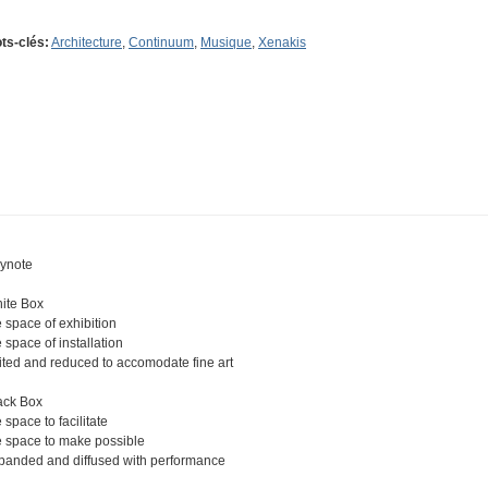
ts-clés:
Architecture
,
Continuum
,
Musique
,
Xenakis
ynote
ite Box
e space of exhibition
e space of installation
ited and reduced to accomodate fine art
ack Box
 space to facilitate
e space to make possible
panded and diffused with performance