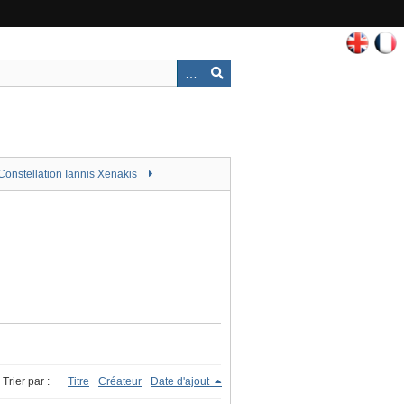
Constellation Iannis Xenakis
Trier par :
Titre
Créateur
Date d'ajout