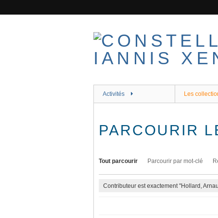
Passer
au
contenu
principal
Activités
Les collectio
PARCOURIR L
Tout parcourir
Parcourir par mot-clé
R
Contributeur est exactement "Hollard, Arnau