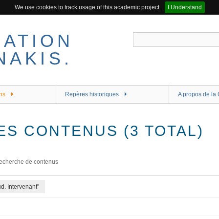
We use cookies to track usage of this academic project.
I Understand
ns
Repères historiques
A propos de la 
ES CONTENUS (3 TOTAL)
echerche de contenus
d. Intervenant"