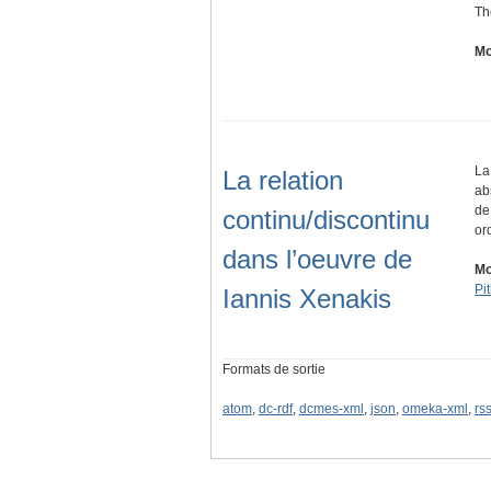
Th
Mo
La
La relation
ab
de
continu/discontinu
or
dans l’oeuvre de
Mo
Pi
Iannis Xenakis
Formats de sortie
atom
,
dc-rdf
,
dcmes-xml
,
json
,
omeka-xml
,
rs