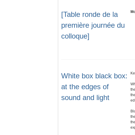
Mo
[Table ronde de la
première journée du
colloque]
Ke
White box black box:
Wh
at the edges of
th
th
sound and light
ed
Bl
the
th
ex