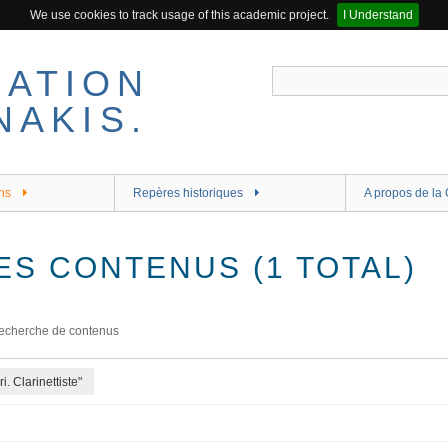
We use cookies to track usage of this academic project.
I Understand
ns
Repères historiques
A propos de la 
ES CONTENUS (1 TOTAL)
echerche de contenus
. Clarinettiste"