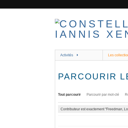
Passer
au
contenu
principal
Activités
Les collectio
PARCOURIR L
Tout parcourir
Parcourir par mot-clé
R
Contributeur est exactement "Freedman, Lori