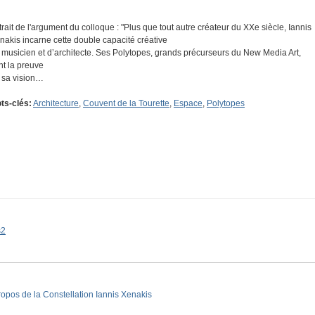
trait de l'argument du colloque : "Plus que tout autre créateur du XXe siècle, Iannis
nakis incarne cette double capacité créative
 musicien et d’architecte. Ses Polytopes, grands précurseurs du New Media Art,
nt la preuve
 sa vision…
ts-clés:
Architecture
,
Couvent de la Tourette
,
Espace
,
Polytopes
s2
ropos de la Constellation Iannis Xenakis