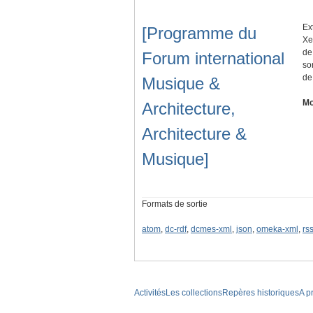
Ex
[Programme du
Xe
de
Forum international
so
de
Musique &
Mo
Architecture,
Architecture &
Musique]
Formats de sortie
atom
,
dc-rdf
,
dcmes-xml
,
json
,
omeka-xml
,
rs
Activités
Les collections
Repères historiques
A p