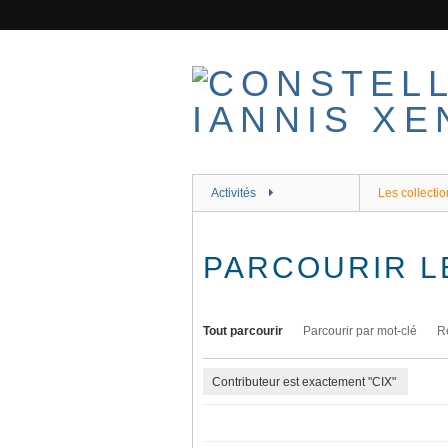
Passer
au
contenu
principal
Activités
Les collectio
PARCOURIR L
Tout parcourir
Parcourir par mot-clé
R
Contributeur est exactement "CIX"