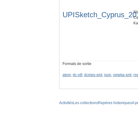
Sl
UPISketch_Cyprus_20
Cu
Ka
Formats de sortie
atom
,
dc-rdf
,
dcmes-xml
,
json
,
omeka-xml
,
rs
Activités
Les collections
Repères historiques
A p