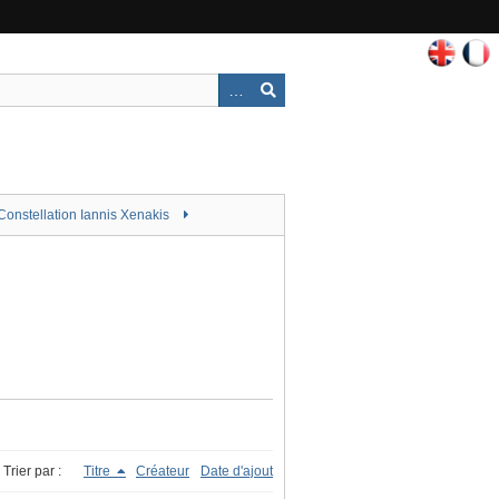
Constellation Iannis Xenakis
Trier par :
Titre
Créateur
Date d'ajout