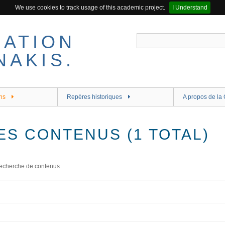
We use cookies to track usage of this academic project.
I Understand
ns
Repères historiques
A propos de la 
ES CONTENUS (1 TOTAL)
echerche de contenus