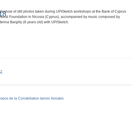
ideshow of still photos taken during UPISketch workshops at the Bank of Cyprus
18
ltural Foundation in Nicosia (Cyprus), accompanied by music composed by
terina Bargilly (8 years old) with UPISketch.
s2
ropos de la Constellation Iannis Xenakis